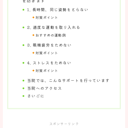
を防ぎます
お知らせ
1. 長時間、同じ姿勢をとらない
対策ポイント
施術案内
2. 適度な運動を取り入れる
てっく整体院の施術について
おすすめの運動例
頭痛へのアプローチについて
3. 眼精疲労をためない
対策ポイント
ダイエットへのアプローチについて
4. ストレスをためない
腰痛へのアプローチについて
対策ポイント
肩痛・肩こりへのアプローチについて
当院では、こんなサポートを行っています
当院へのアクセス
お悩み解決
さいごに
頭痛の方のお悩み解決
ダイエットの方のお悩み解決
腰痛の方のお悩み解決
スポンサーリンク