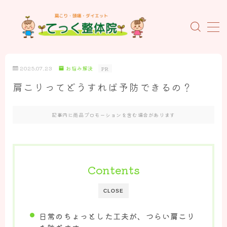
MENU
ホーム
2025.07.23
お悩み解決
PR
肩こりってどうすれば予防できるの？
当院について
初めての方へ
記事内に商品プロモーションを含む場合があります
施術料金のご案内
当院の特徴
Contents
スタッフの紹介
お客様の声
CLOSE
よくあるご質問
日常のちょっとした工夫が、つらい肩こり
概要とアクセス