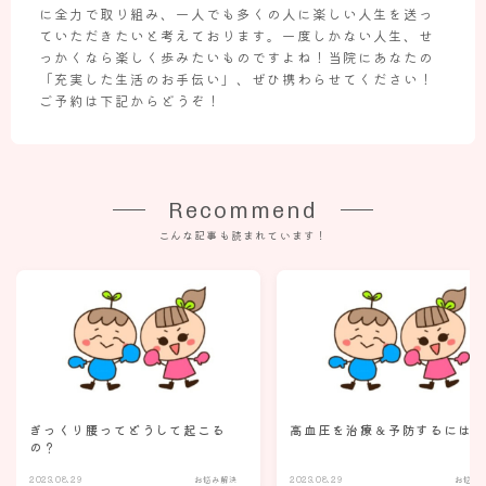
に全力で取り組み、一人でも多くの人に楽しい人生を送っ
ていただきたいと考えております。一度しかない人生、せ
っかくなら楽しく歩みたいものですよね！当院にあなたの
「充実した生活のお手伝い」、ぜひ携わらせてください！
ご予約は下記からどうぞ！
Recommend
こんな記事も読まれています！
ぎっくり腰ってどうして起こる
高血圧を治療＆予防するには
の？
2023.08.29
お悩み解決
2023.08.29
お悩み