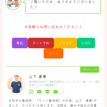
ご覧いただき、ありがとうございまし
た♪
♪
お気軽にお問い合わせください
電話
ネット予約
インスタ
LINE
メール
プロフィール
山下 達寛
理学療法士免許、福祉住環境コーディネーター2級、えいる整
体院セミナー卒業資格
大村市の整体院、『てっく整体院』の代表、山下 達寛(や
ました たつひろ)と申します。当院は、痛みや悩みの改善