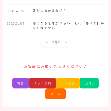
肩痛の方のお悩み解決
足がつるのはなぜ？
2024.01.19
更年期症状でお悩みの方
疲れ・睡眠・自律神経でお悩みの方
冬になると体がつらい…それ「冬バテ」か
2023.11.09
もしれません
その他お体のお悩み解決
もっと見る
お気軽にお問い合わせください♪
電話
ネット予約
インスタ
LINE
メール