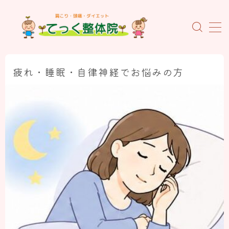
MENU
ホーム
疲れ・睡眠・自律神経でお悩みの方
当院について
初めての方へ
施術料金のご案内
当院の特徴
スタッフの紹介
お客様の声
よくあるご質問
概要とアクセス