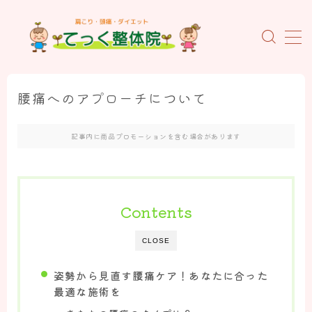
MENU
ホーム
腰痛へのアプローチについて
当院について
記事内に商品プロモーションを含む場合があります
初めての方へ
施術料金のご案内
当院の特徴
Contents
スタッフの紹介
CLOSE
お客様の声
姿勢から見直す腰痛ケア！あなたに合った
よくあるご質問
最適な施術を
概要とアクセス