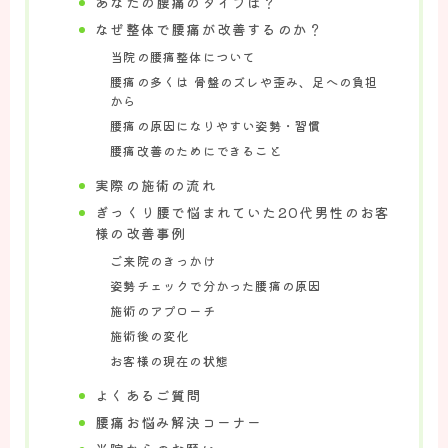
あなたの腰痛のタイプは？
お知らせ
なぜ整体で腰痛が改善するのか？
当院の腰痛整体について
施術案内
腰痛の多くは 骨盤のズレや歪み、足への負担
から
てっく整体院の施術について
腰痛の原因になりやすい姿勢・習慣
腰痛改善のためにできること
頭痛へのアプローチについて
実際の施術の流れ
ダイエットへのアプローチについて
ぎっくり腰で悩まれていた20代男性のお客
腰痛へのアプローチについて
様の改善事例
肩痛・肩こりへのアプローチについて
ご来院のきっかけ
姿勢チェックで分かった腰痛の原因
施術のアプローチ
お悩み解決
施術後の変化
頭痛の方のお悩み解決
お客様の現在の状態
ダイエットの方のお悩み解決
よくあるご質問
腰痛お悩み解決コーナー
腰痛の方のお悩み解決