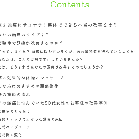
Contents
よくあるご質問
概要とアクセス
返す頭痛にサヨナラ！整体でできる本当の改善とは？
お知らせ
なたの頭痛のタイプは？
ぜ整体で頭痛が改善するのか？
施術案内
知っていますか？ 頭痛に悩む方の多くが、首の違和感を抱えていることを…
てっく整体院の施術について
あなたは、こんな姿勢で生活していませんか？
では、どうすればあなたの頭痛は改善するのでしょうか？
頭痛へのアプローチについて
痛に効果的な体操＆マッサージ
ダイエットへのアプローチについて
んな方におすすめの頭痛整体
腰痛へのアプローチについて
際の施術の流れ
肩痛・肩こりへのアプローチについ
年の頭痛に悩んでいた50代女性のお客様の改善事例
て
ご来院のきっかけ
姿勢チェックで分かった頭痛の原因
お悩み解決
施術のアプローチ
施術後の変化
頭痛の方のお悩み解決