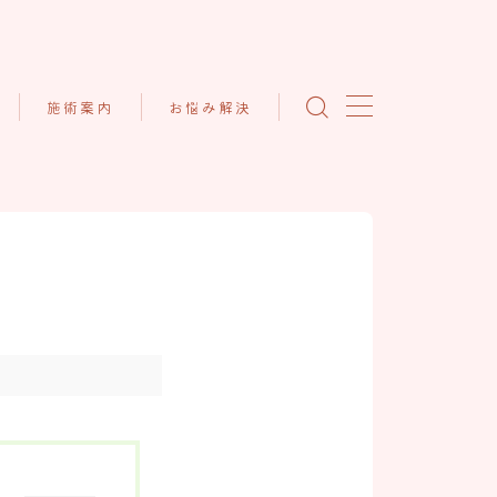
施術案内
お悩み解決
頭痛の方のお悩み解決
てっく整体院の施術につい
て
内
ダイエットの方のお悩み解
決
頭痛へのアプローチについ
て
腰痛の方のお悩み解決
ダイエットへのアプローチ
について
肩痛の方のお悩み解決
腰痛へのアプローチについ
更年期症状でお悩みの方
て
疲れ・睡眠・自律神経でお
肩痛・肩こりへのアプロー
悩みの方
チについて
その他お体のお悩み解決