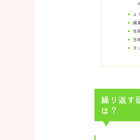
よ
頭
当
当
さ
繰り返す
は？