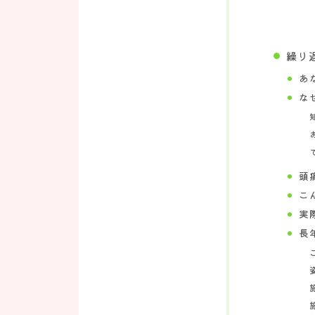
繰り
あ
な
頭
こ
実
長