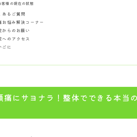
お客様の現在の状態
ダイエットの方のお悩み解決
くあるご質問
腰痛の方のお悩み解決
痛お悩み解決コーナー
院からのお願い
肩痛の方のお悩み解決
院へのアクセス
更年期症状でお悩みの方
いごに
疲れ・睡眠・自律神経でお悩みの方
その他お体のお悩み解決
頭痛にサヨナラ！整体でできる本当