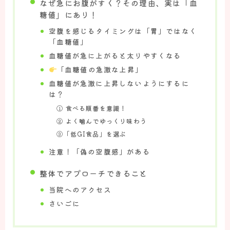
なぜ急にお腹がすく？その理由、実は「血
お知らせ
糖値」にあり！
空腹を感じるタイミングは「胃」ではなく
「血糖値」
施術案内
血糖値が急に上がると太りやすくなる
てっく整体院の施術について
「血糖値の急激な上昇」
頭痛へのアプローチについて
血糖値が急激に上昇しないようにするに
は？
ダイエットへのアプローチについて
① 食べる順番を意識！
腰痛へのアプローチについて
② よく噛んでゆっくり味わう
肩痛・肩こりへのアプローチについて
③「低GI食品」を選ぶ
注意！「偽の空腹感」がある
お悩み解決
整体でアプローチできること
頭痛の方のお悩み解決
当院へのアクセス
ダイエットの方のお悩み解決
さいごに
腰痛の方のお悩み解決