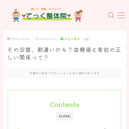
MENU
ホーム
2023.10.03
2025.12.01
お悩み解決
PR
その空腹、勘違いかも？血糖値と食欲の正
当院について
しい関係って？
初めての方へ
記事内に商品プロモーションを含む場合があります
施術料金のご案内
当院の特徴
スタッフの紹介
Contents
お客様の声
よくあるご質問
CLOSE
概要とアクセス