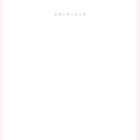
肩痛の方のお悩み解決
更年期症状でお悩みの方
スポンサーリンク
疲れ・睡眠・自律神経でお悩みの方
その他お体のお悩み解決