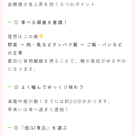
血糖値の急上昇を防ぐ３つのポイント
① 食べる順番を意識！
理想はこの順
野菜 → 肉・魚などタンパク質 → ご飯・パンなど
の主食
最初に食物繊維を摂ることで、糖の吸収がゆるやか
になります。
② よく噛んでゆっくり味わう
満腹中枢が働くまでには約20分かかります。
早食いは食べ過ぎに直結！
③「低GI食品」を選ぶ