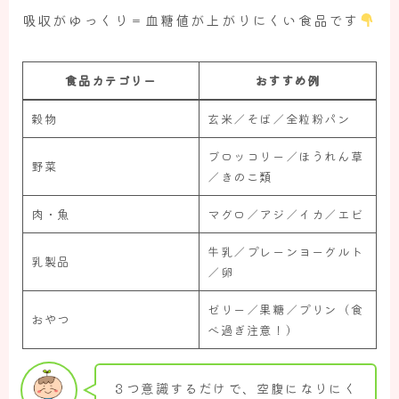
吸収がゆっくり＝血糖値が上がりにくい食品です
食品カテゴリー
おすすめ例
穀物
玄米／そば／全粒粉パン
ブロッコリー／ほうれん草
野菜
／きのこ類
肉・魚
マグロ／アジ／イカ／エビ
牛乳／プレーンヨーグルト
乳製品
／卵
ゼリー／果糖／プリン（食
おやつ
べ過ぎ注意！）
３つ意識するだけで、空腹になりにく