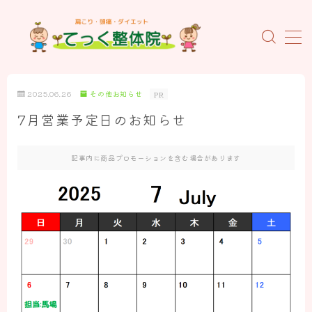
MENU
ホーム
2025.06.26
その他お知らせ
PR
7月営業予定日のお知らせ
当院について
初めての方へ
記事内に商品プロモーションを含む場合があります
施術料金のご案内
当院の特徴
スタッフの紹介
お客様の声
よくあるご質問
概要とアクセス