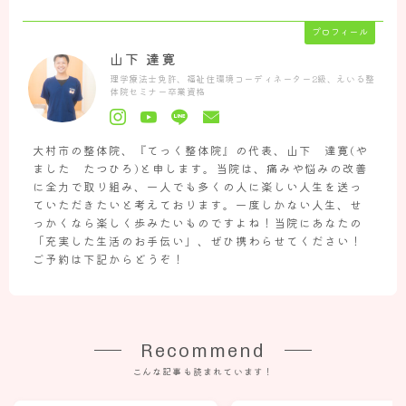
肩痛の方のお悩み解決
プロフィール
更年期症状でお悩みの方
山下 達寛
疲れ・睡眠・自律神経でお悩みの方
理学療法士免許、福祉住環境コーディネーター2級、えいる整
体院セミナー卒業資格
その他お体のお悩み解決
大村市の整体院、『てっく整体院』の代表、山下 達寛(や
ました たつひろ)と申します。当院は、痛みや悩みの改善
に全力で取り組み、一人でも多くの人に楽しい人生を送っ
ていただきたいと考えております。一度しかない人生、せ
っかくなら楽しく歩みたいものですよね！当院にあなたの
「充実した生活のお手伝い」、ぜひ携わらせてください！
ご予約は下記からどうぞ！
Recommend
こんな記事も読まれています！