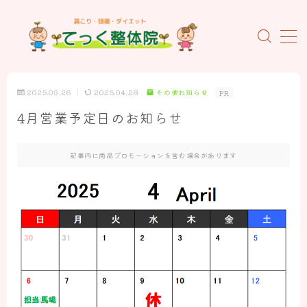
MENU
ホーム
2025.03.26
2025.04.28
その他お知らせ
PR
4月営業予定日のお知らせ
当院について
初めての方へ
記事内に商品プロモーションを含む場合があります
施術料金のご案内
当院の特徴
スタッフの紹介
お客様の声
よくあるご質問
概要とアクセス