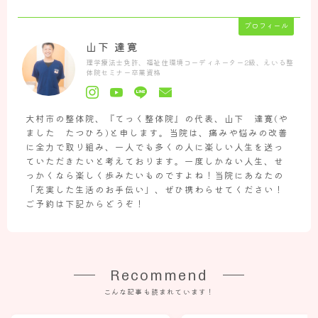
肩痛の方のお悩み解決
プロフィール
更年期症状でお悩みの方
山下 達寛
疲れ・睡眠・自律神経でお悩みの方
理学療法士免許、福祉住環境コーディネーター2級、えいる整
体院セミナー卒業資格
その他お体のお悩み解決
大村市の整体院、『てっく整体院』の代表、山下 達寛(や
ました たつひろ)と申します。当院は、痛みや悩みの改善
に全力で取り組み、一人でも多くの人に楽しい人生を送っ
ていただきたいと考えております。一度しかない人生、せ
っかくなら楽しく歩みたいものですよね！当院にあなたの
「充実した生活のお手伝い」、ぜひ携わらせてください！
ご予約は下記からどうぞ！
Recommend
こんな記事も読まれています！