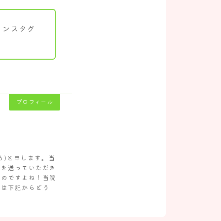
インスタグ
プロフィール
ろ)と申します。当
生を送っていただき
ものですよね！当院
約は下記からどう