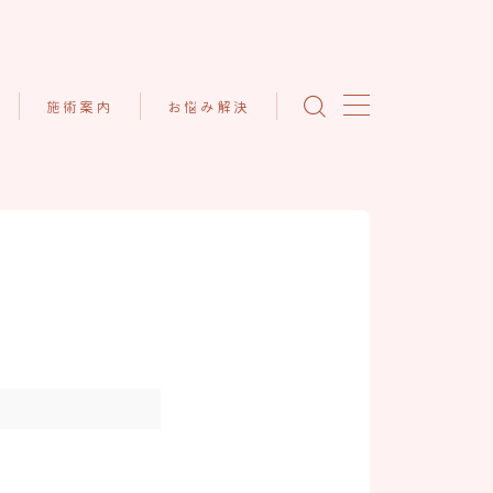
施術案内
お悩み解決
頭痛の方のお悩み解決
てっく整体院の施術につい
て
内
ダイエットの方のお悩み解
決
頭痛へのアプローチについ
て
腰痛の方のお悩み解決
ダイエットへのアプローチ
について
肩痛の方のお悩み解決
腰痛へのアプローチについ
更年期症状でお悩みの方
て
疲れ・睡眠・自律神経でお
肩痛・肩こりへのアプロー
悩みの方
チについて
その他お体のお悩み解決