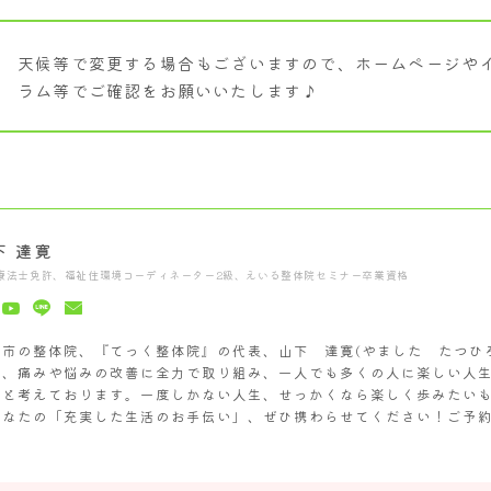
ダイエットの方のお悩み解決
天候等で変更する場合もございますので、ホームページや
腰痛の方のお悩み解決
ラム等でご確認をお願いいたします♪
肩痛の方のお悩み解決
更年期症状でお悩みの方
疲れ・睡眠・自律神経でお悩みの方
その他お体のお悩み解決
下 達寛
療法士免許、福祉住環境コーディネーター2級、えいる整体院セミナー卒業資格
村市の整体院、『てっく整体院』の代表、山下 達寛(やました たつひ
は、痛みや悩みの改善に全力で取り組み、一人でも多くの人に楽しい人
いと考えております。一度しかない人生、せっかくなら楽しく歩みたい
あなたの「充実した生活のお手伝い」、ぜひ携わらせてください！ご予
！