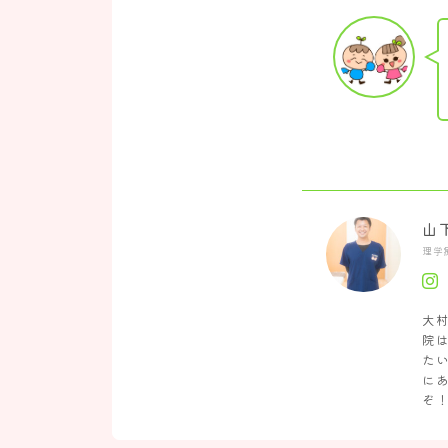
山
理学
大
院
た
に
ぞ